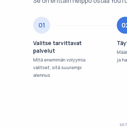
Se on erittäin helppo ostaa Yo
01
0
Valitse tarvittavat
Täy
palvelut
Määr
Mitä enemmän volyymia
ja h
valitset, sitä suurempi
alennus
MI