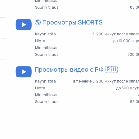
Minimitilaus
Suurin tilaus
85 0
🌎 Просмотры SHORTS
Käynnistää
5-200 минут после опла
Hinta
до 10 000 в д
Minimitilaus
Suurin tilaus
300 0
Просмотры видео с РФ 🇷🇺
Käynnistää
в течение 5-200 минут после опл
Hinta
до 500 в су
Minimitilaus
Suurin tilaus
85 0