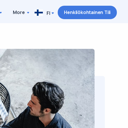
More
Henkilökohtainen Tili
FI