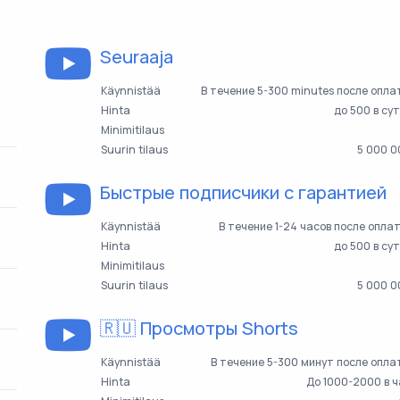
Seuraaja
Käynnistää
В течение 5-300 minutes после опл
Hinta
до 500 в су
Minimitilaus
Suurin tilaus
5 000 0
Быстрые подписчики с гарантией
Käynnistää
В течение 1-24 часов после опла
Hinta
до 500 в су
Minimitilaus
Suurin tilaus
5 000 0
🇷🇺 Просмотры Shorts
Käynnistää
В течение 5-300 минут после опл
Hinta
До 1000-2000 в 