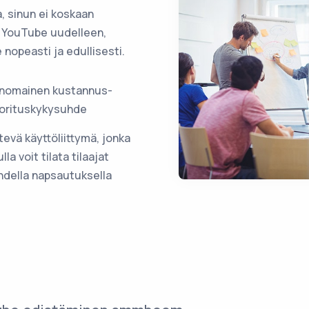
, sinun ei koskaan
ää YouTube uudelleen,
 nopeasti ja edullisesti.
inomainen kustannus-
orituskykysuhde
tevä käyttöliittymä, jonka
lla voit tilata tilaajat
hdella napsautuksella