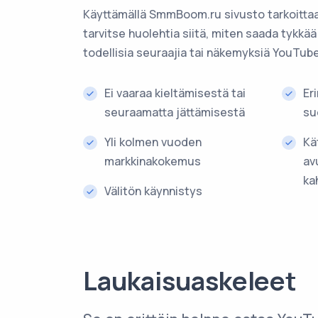
Käyttämällä SmmBoom.ru sivusto tarkoittaa
tarvitse huolehtia siitä, miten saada tykk
todellisia seuraajia tai näkemyksiä YouTube
Ei vaaraa kieltämisestä tai
Er
seuraamatta jättämisestä
su
Yli kolmen vuoden
Kä
markkinakokemus
avu
ka
Välitön käynnistys
Laukaisuaskeleet