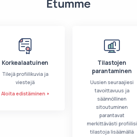
Etumme
Korkealaatuinen
Tilastojen
parantaminen
Tilejä profiilikuvia ja
viestejä
Uusien seuraajiesi
tavoittavuus ja
Aloita edistäminen
säännöllinen
sitoutuminen
parantavat
merkittävästi profiilisi
tilastoja lisäämällä