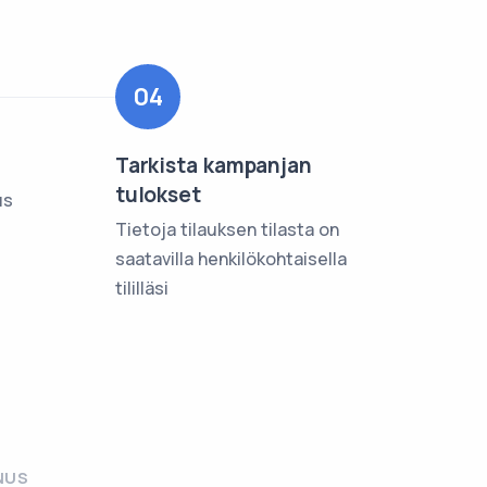
04
Tarkista kampanjan
tulokset
us
Tietoja tilauksen tilasta on
saatavilla henkilökohtaisella
tililläsi
NUS