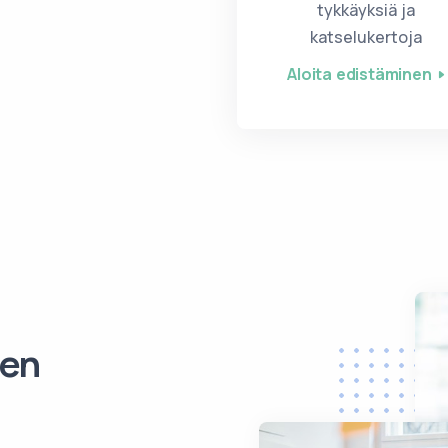
tykkäyksiä ja
katselukertoja
Aloita edistäminen
nen