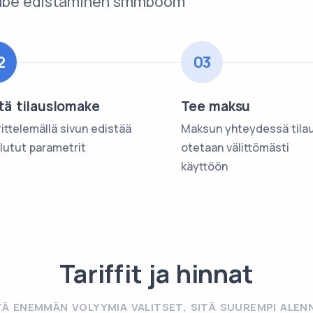
uTube edistäminen smmboom
2
03
tä tilauslomake
Tee maksu
ittelemällä sivun edistää
Maksun yhteydessä tila
alutut parametrit
otetaan välittömästi
käyttöön
Tariffit ja hinnat
TÄ ENEMMÄN VOLYYMIA VALITSET, SITÄ SUUREMPI ALEN