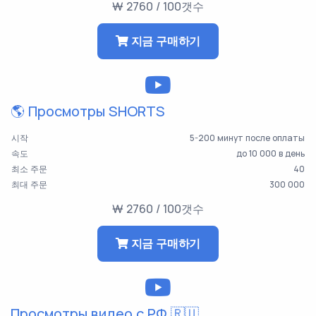
₩ 2760 / 100갯수
지금 구매하기
🌎 Просмотры SHORTS
시작
5-200 минут после оплаты
속도
до 10 000 в день
최소 주문
40
최대 주문
300 000
₩ 2760 / 100갯수
지금 구매하기
Просмотры видео с РФ 🇷🇺