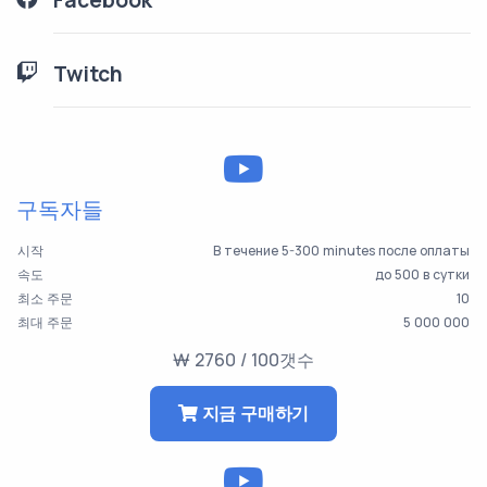
Facebook
Twitch
구독자들
시작
В течение 5-300 minutes после оплаты
속도
до 500 в сутки
최소 주문
10
최대 주문
5 000 000
₩ 2760 / 100갯수
지금 구매하기