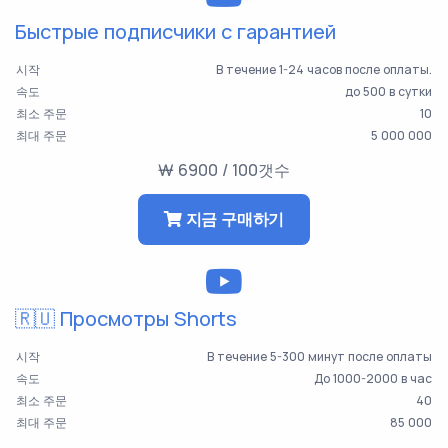
Быстрые подписчики с гарантией
시작
В течение 1-24 часов после оплаты.
속도
до 500 в сутки
최소 주문
10
최대 주문
5 000 000
₩ 6900 / 100갯수
지금 구매하기
🇷🇺 Просмотры Shorts
시작
В течение 5-300 минут после оплаты
속도
До 1000-2000 в час
최소 주문
40
최대 주문
85 000