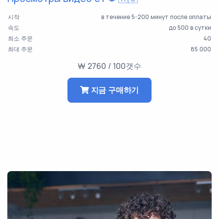
시작
в течение 5-200 минут после оплаты
속도
до 500 в сутки
최소 주문
40
최대 주문
85 000
₩ 2760 / 100갯수
지금 구매하기