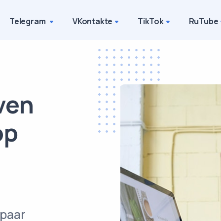
Telegram
VKontakte
TikTok
RuTube
ven
op
 paar