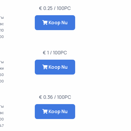
€ 0.25 / 100PC
аты
Koop Nu
час
10
00
€ 1 / 100PC
аты
Koop Nu
тки
50
000
€ 0.36 / 100PC
аты
Koop Nu
час
00
647