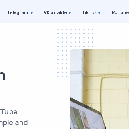
Telegram
VKontakte
TikTok
RuTube
n
uTube
imple and