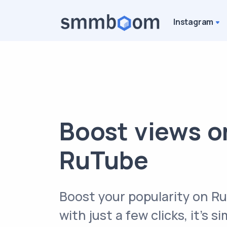
Instagram
Boost views o
RuTube
Boost your popularity on R
with just a few clicks, it’s s