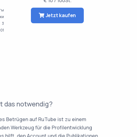
€ 10 / 100St.
аты
Jetzt kaufen
тки
3
001
t das notwendig?
es Betrügen auf RuTube ist zu einem
den Werkzeug für die Profilentwicklung
s hilft, den Account und die Publikationen