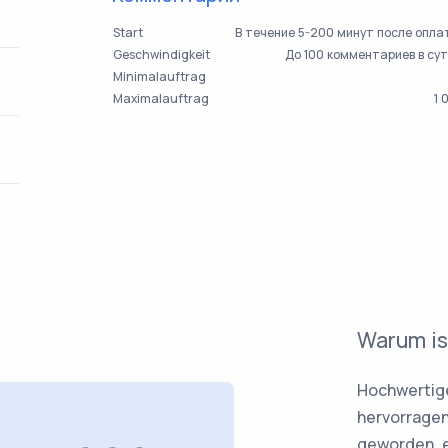
Start
В течение 5-200 минут после опл
Geschwindigkeit
До 100 комментариев в су
Minimalauftrag
Maximalauftrag
1 
Warum is
Hochwertig
hervorragen
geworden, e