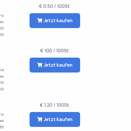
€ 0.50 / 100St.
аты
Jetzt kaufen
час
00
000
а
€ 100 / 100St.
Jetzt kaufen
аса
ень
10
00
€ 1.20 / 100St.
аты
Jetzt kaufen
тки
30