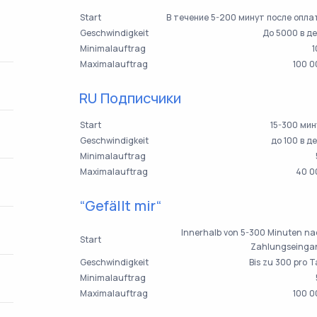
Start
В течение 5-200 минут после опл
Geschwindigkeit
До 5000 в д
Minimalauftrag
1
Maximalauftrag
100 0
RU Подписчики
Start
15-300 ми
Geschwindigkeit
до 100 в д
Minimalauftrag
Maximalauftrag
40 0
“Gefällt mir“
Innerhalb von 5-300 Minuten n
Start
Zahlungseinga
Geschwindigkeit
Bis zu 300 pro 
Minimalauftrag
Maximalauftrag
100 0