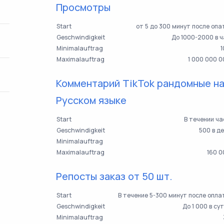
Просмотры
Start
от 5 до 300 минут после оп
Geschwindigkeit
До 1000-2000 в 
Minimalauftrag
1
Maximalauftrag
1 000 000 
Комментарий TikTok рандомные н
Русском языке
Start
В течении ч
Geschwindigkeit
500 в д
Minimalauftrag
Maximalauftrag
160 0
Репосты заказ от 50 шт.
Start
В течение 5-300 минут после опл
Geschwindigkeit
До 1 000 в су
Minimalauftrag