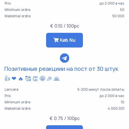
Pris
до 2 000 в час
Minimum ordre
50
Maksimal ordre
50 000
€ 0.10 / 100pc
Køb Nu
Позитивные реакциии на пост от 30 штук
👍 ❤ 🔥 🥰 👏 🤩 🎉 🙏
Lancere
5-200 минут после оплаты
Pris
до 2 000 в час
Minimum ordre
10
Maksimal ordre
4 000 001
€ 0.75 / 100pc