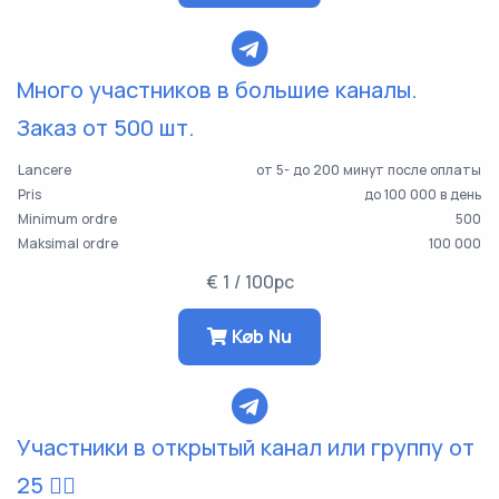
Много участников в большие каналы.
Заказ от 500 шт.
Lancere
от 5- до 200 минут после оплаты
Pris
до 100 000 в день
Minimum ordre
500
Maksimal ordre
100 000
€ 1 / 100pc
Køb Nu
Участники в открытый канал или группу от
25 👯‍♀️