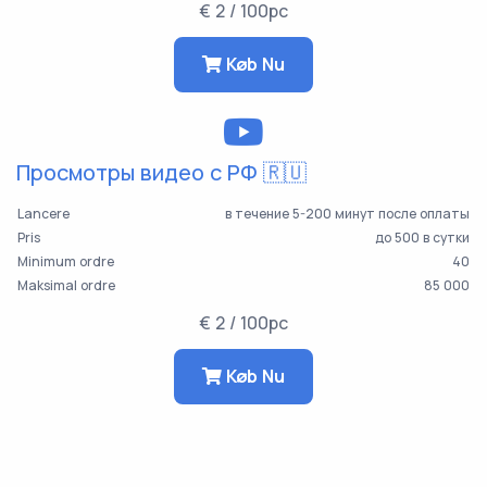
€ 2 / 100pc
Køb Nu
Просмотры видео с РФ 🇷🇺
Lancere
в течение 5-200 минут после оплаты
Pris
до 500 в сутки
Minimum ordre
40
Maksimal ordre
85 000
€ 2 / 100pc
Køb Nu