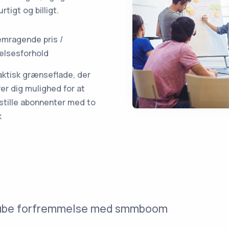
tigt og billigt.
emragende pris /
elsesforhold
aktisk grænseflade, der
ver dig mulighed for at
stille abonnenter med to
k
Tube forfremmelse med smmboom