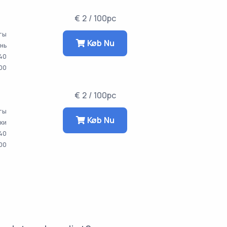
€ 2 / 100pc
ты
Køb Nu
ень
40
00
€ 2 / 100pc
аты
Køb Nu
тки
40
00