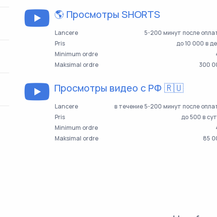
🌎 Просмотры SHORTS
Lancere
5-200 минут после опла
Pris
до 10 000 в д
Minimum ordre
Maksimal ordre
300 0
Просмотры видео с РФ 🇷🇺
Lancere
в течение 5-200 минут после опл
Pris
до 500 в су
Minimum ordre
Maksimal ordre
85 0