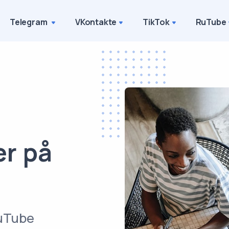
Telegram
VKontakte
TikTok
RuTube
er på
ouTube