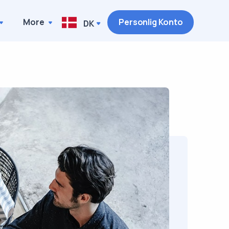
More
Personlig Konto
DK