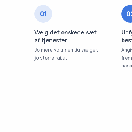
01
0
Vælg det ønskede sæt
Udf
af tjenester
bes
Jo mere volumen du vælger,
Angi
jo større rabat
frem
para