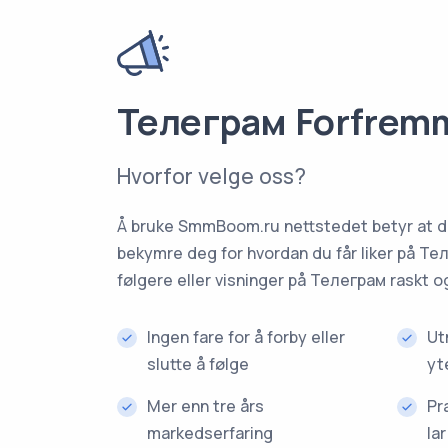
Телеграм Forfrem
Hvorfor velge oss?
Å bruke SmmBoom.ru nettstedet betyr at du
bekymre deg for hvordan du får liker på Те
følgere eller visninger på Телеграм raskt og 
Ingen fare for å forby eller
Ut
slutte å følge
yt
Mer enn tre års
Pr
markedserfaring
la