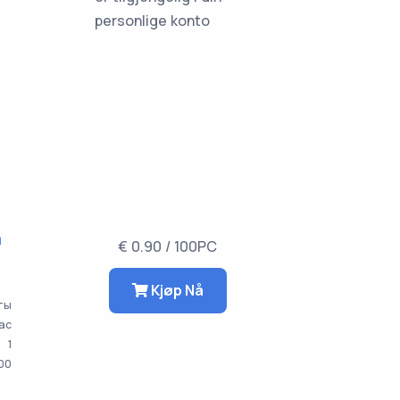
personlige konto
0
€ 0.90 / 100PC
Kjøp Nå
аты
час
1
000