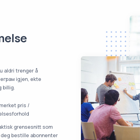
melse
 aldri trenger å
леграм igjen, ekte
billig.
merket pris /
elsesforhold
aktisk grensesnitt som
r deg bestille abonnenter