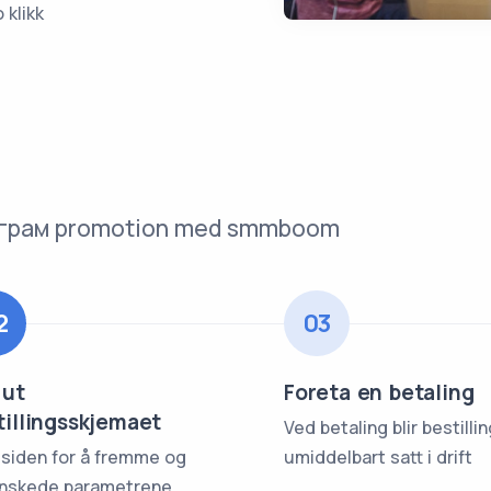
o klikk
елеграм promotion med smmboom
2
03
 ut
Foreta en betaling
tillingsskjemaet
Ved betaling blir bestilli
 siden for å fremme og
umiddelbart satt i drift
nskede parametrene