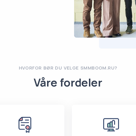
HVORFOR BØR DU VELGE SMMBOOM.RU?
Våre fordeler