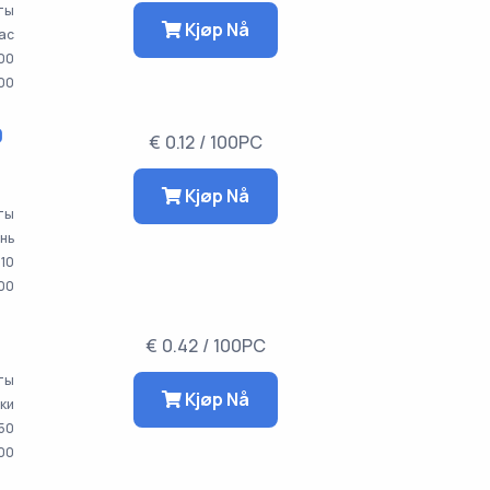
аты
Kjøp Nå
час
00
00
0
€ 0.12 / 100PC
Kjøp Nå
аты
ень
10
00
€ 0.42 / 100PC
аты
Kjøp Nå
тки
50
00