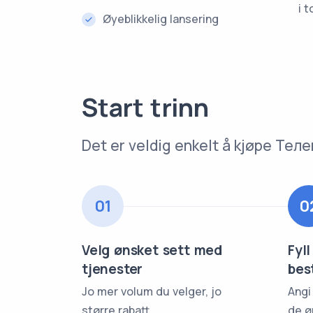
i t
Øyeblikkelig lansering
Start trinn
Det er veldig enkelt å kjøpe Т
01
0
Velg ønsket sett med
Fyll
tjenester
bes
Jo mer volum du velger, jo
Angi
større rabatt
de ø