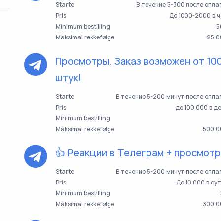
Starte
В течение 5-300 после опл
Pris
До 1000-2000 в 
Minimum bestilling
5
Maksimal rekkefølge
25 0
Просмотры. Заказ возможен от 10
штук!
Starte
В течение 5-200 минут после опл
Pris
до 100 000 в д
Minimum bestilling
Maksimal rekkefølge
500 0
👍 Реакции в Телеграм + просмотр
Starte
В течение 5-200 минут после опл
Pris
До 10 000 в су
Minimum bestilling
Maksimal rekkefølge
300 0