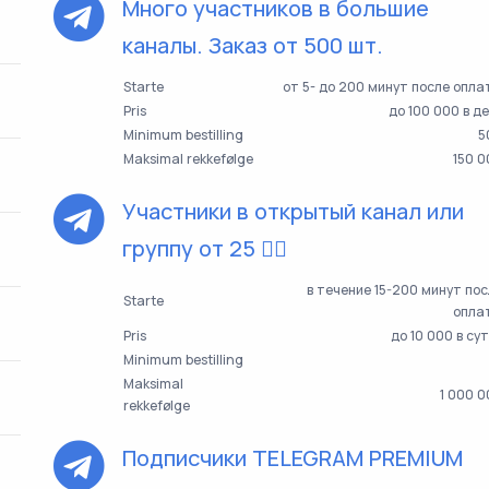
Много участников в большие
каналы. Заказ от 500 шт.
Starte
от 5- до 200 минут после опл
Pris
до 100 000 в д
Minimum bestilling
5
Maksimal rekkefølge
150 
Участники в открытый канал или
группу от 25 👯‍♀️
в течение 15-200 минут по
Starte
опла
Pris
до 10 000 в су
Minimum bestilling
Maksimal
1 000 
rekkefølge
Подписчики TELEGRAM PREMIUM