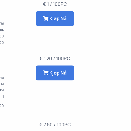
€ 1 / 100PC
Kjøp Nå
аты
ень
00
000
€ 1.20 / 100PC
Kjøp Nå
сле
ты
тки
1
000
€ 7.50 / 100PC