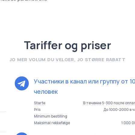
Tariffer og priser
JO MER VOLUM DU VELGER, JO STØRRE RABATT
Участники в канал или группу от 1
человек
Starte
В течение 5-300 после опл
Pris
До 1000-2000 в 
Minimum bestilling
Maksimal rekkefølge
1 000 