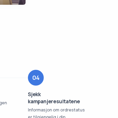
04
Sjekk
kampanjeresultatene
ngen
Informasjon om ordrestatus
er tilgjengelig i din