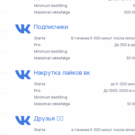
Minimum bestilling
1
Maksimal rekkefølge
300 0
Подписчики
Starte
В течение 5-300 минут после опл
Pris
До 300 в д
Minimum bestilling
Maksimal rekkefølge
30 0
Накрутка лайков вк
Starte
до 5-200 мин
Pris
До 1000-2000 в 
Minimum bestilling
Maksimal rekkefølge
10 
Друзья 👯‍♀️
Starte
в течение 5-300 минут после опл