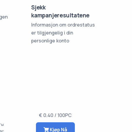
Sjekk
kampanjeresultatene
ngen
Informasjon om ordrestatus
er tilgjengelig i din
personlige konto
€ 0.40 / 100PC
аты
Kjøp Nå
час