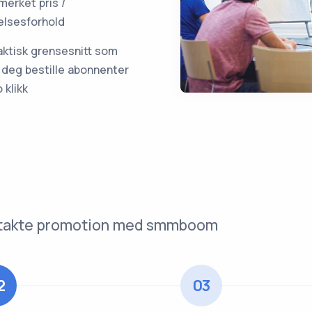
merket pris /
elsesforhold
aktisk grensesnitt som
r deg bestille abonnenter
o klikk
Kontakte promotion med smmboom
2
03