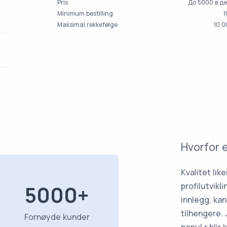
Pris
До 5000 в д
Minimum bestilling
1
Maksimal rekkefølge
10 
Hvorfor 
Kvalitet lik
profilutvikl
5000+
innlegg, kan
tilhengere. 
Fornøyde kunder
popul r blir