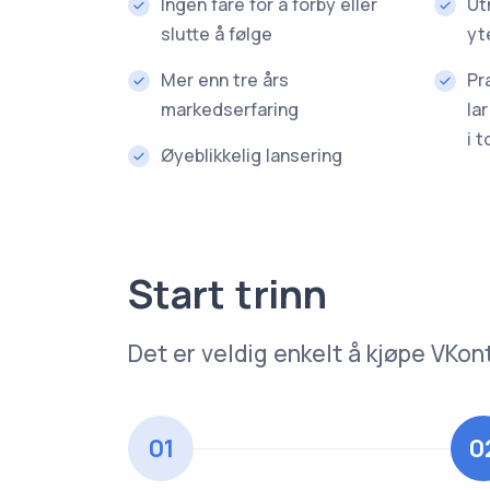
Ingen fare for å forby eller
Ut
slutte å følge
yt
Mer enn tre års
Pr
markedserfaring
la
i t
Øyeblikkelig lansering
Start trinn
Det er veldig enkelt å kjøpe V
01
0