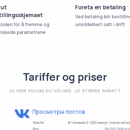
 ut
Foreta en betaling
tillingsskjemaet
Ved betaling blir bestilli
 siden for å fremme og
umiddelbart satt i drift
nskede parametrene
Tariffer og priser
JO MER VOLUM DU VELGER, JO STØRRE RABATT
Просмотры постов
Starte
В течение 5-200 минут после опл
Pris
До 120-200 в 