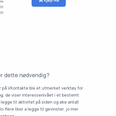
ень
00
000
er dette nødvendig?
er på VKontakte ble et utmerket verktøy for
ing, de viser interessenivået i et bestemt
 legge til aktivitet på siden og øke antall
Jo flere liker a legge til gevinster, jo mer
 kontoen.