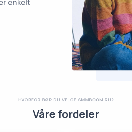
er enkelt
HVORFOR BØR DU VELGE SMMBOOM.RU?
Våre fordeler