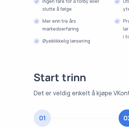
Ingen fare for å forby eller
Ut
slutte å følge
yt
Mer enn tre års
Pr
markedserfaring
la
i t
Øyeblikkelig lansering
Start trinn
Det er veldig enkelt å kjøpe V
01
0