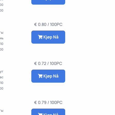
00
00
€ 0.80 / 100PC
аты
Kjøp Nå
ень
10
00
€ 0.72 / 100PC
ут
Kjøp Nå
час
10
000
€ 0.79 / 100PC
аты
Kjøp Nå