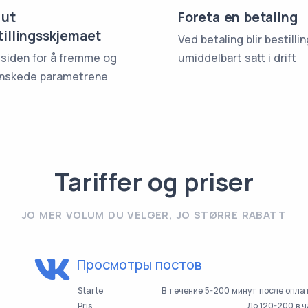
 ut
Foreta en betaling
tillingsskjemaet
Ved betaling blir bestilli
 siden for å fremme og
umiddelbart satt i drift
nskede parametrene
Tariffer og priser
JO MER VOLUM DU VELGER, JO STØRRE RABATT
Просмотры постов
Starte
В течение 5-200 минут после опл
Pris
До 120-200 в 