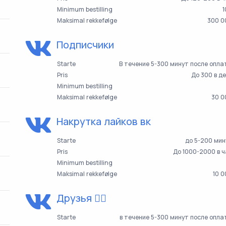
Minimum bestilling
1
Maksimal rekkefølge
300 0
Подписчики
Starte
В течение 5-300 минут после опл
Pris
До 300 в д
Minimum bestilling
Maksimal rekkefølge
30 0
Накрутка лайков вк
Starte
до 5-200 мин
Pris
До 1000-2000 в 
Minimum bestilling
Maksimal rekkefølge
10 
Друзья 👯‍♀️
Starte
в течение 5-300 минут после опл