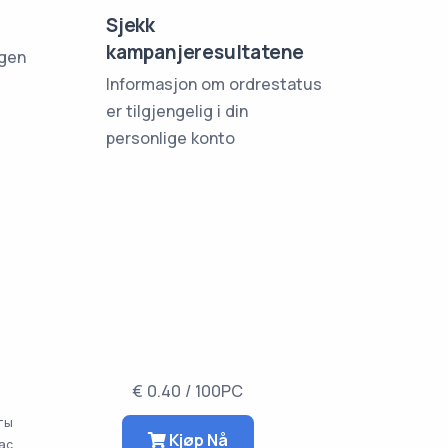
Sjekk
kampanjeresultatene
ngen
Informasjon om ordrestatus
er tilgjengelig i din
personlige konto
€ 0.40 / 100PC
аты
Kjøp Nå
час