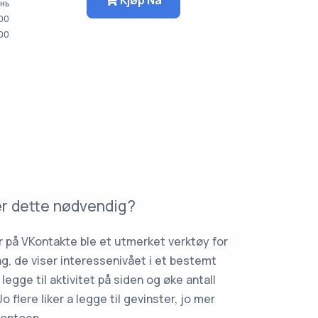
ень
00
000
er dette nødvendig?
er på VKontakte ble et utmerket verktøy for
ing, de viser interessenivået i et bestemt
 legge til aktivitet på siden og øke antall
Jo flere liker a legge til gevinster, jo mer
 kontoen.