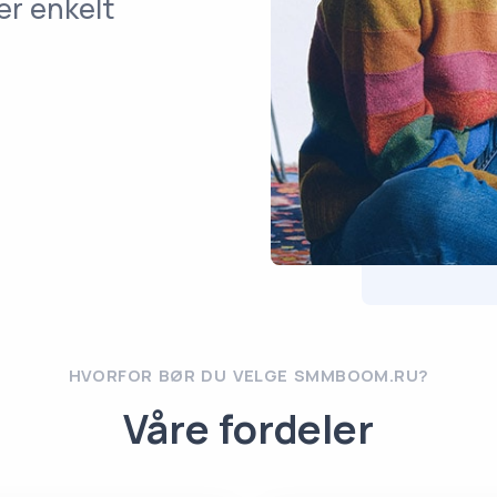
er enkelt
HVORFOR BØR DU VELGE SMMBOOM.RU?
Våre fordeler