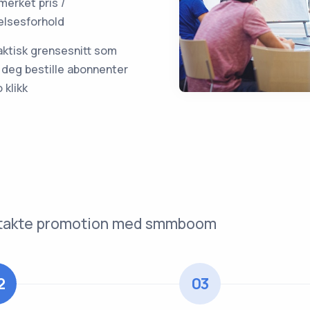
merket pris /
elsesforhold
aktisk grensesnitt som
r deg bestille abonnenter
o klikk
Kontakte promotion med smmboom
2
03