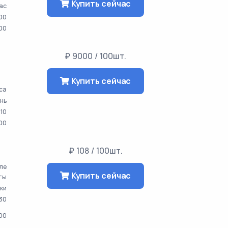
Купить сейчас
час
00
000
а
₽ 9000 / 100шт.
Купить сейчас
аса
ень
10
00
₽ 108 / 100шт.
сле
Купить сейчас
ты
тки
30
000