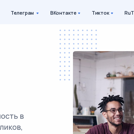
Телеграм
ВКонтакте
Тикток
RuT
ость в
ликов,