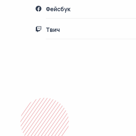
Фейсбук
Твич