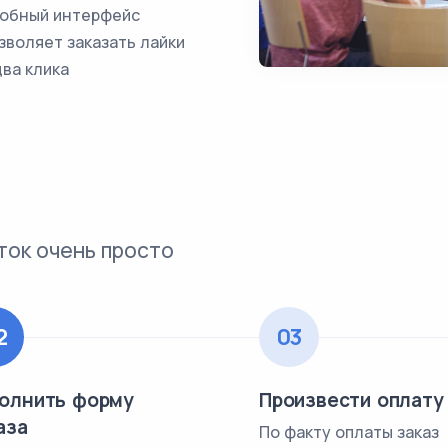
обный интерфейс
зволяет заказать лайки
два клика
кток очень просто
2
03
олнить форму
Произвести оплату
аза
По факту оплаты заказ