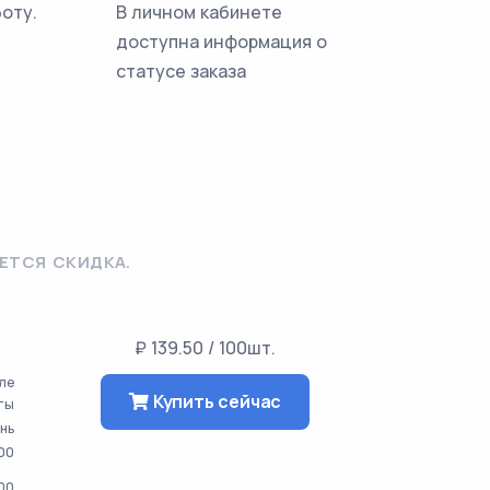
боту.
В личном кабинете
доступна информация о
статусе заказа
ЕТСЯ СКИДКА.
₽ 139.50 / 100шт.
сле
Купить сейчас
ты
ень
00
00