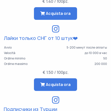
€ 1.40 / 100pz.
Acquista ora
Лайки только СНГ от 10 штук❤️
Avvio
5-200 минут после оплаты
Velocità
до 10 000 в час
Ordine minimo
50
Ordine massimo
200 000
€ 1.50 / 100pz.
Acquista ora
Подписчики из Турции