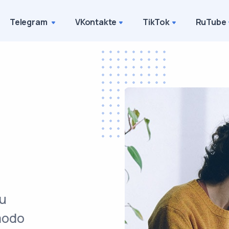
Telegram
VKontakte
TikTok
RuTube
su
 modo