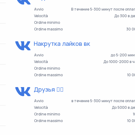
Avvio
В течение 5-300 минут после опл
Velocità
До 300 в д
Ordine minimo
Ordine massimo
30 0
Накрутка лайков вк
Avvio
до 5-200 мин
Velocità
До 1000-2000 в 
Ordine minimo
Ordine massimo
10 
Друзья 👯‍♀️
Avvio
в течение 5-300 минут после опл
Velocità
До 5000 в д
Ordine minimo
1
Ordine massimo
10 