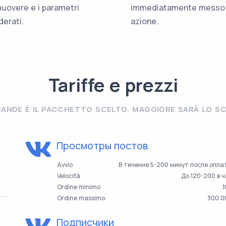
uovere e i parametri
immediatamente messo 
derati.
azione.
Tariffe e prezzi
RANDE È IL PACCHETTO SCELTO, MAGGIORE SARÀ LO S
Просмотры постов
Avvio
В течение 5-200 минут после опл
Velocità
До 120-200 в 
Ordine minimo
1
Ordine massimo
300 0
Подписчики