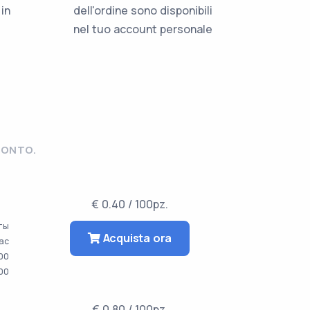
in
dell'ordine sono disponibili
nel tuo account personale
CONTO.
€ 0.40 / 100pz.
аты
Acquista ora
час
00
00
€ 0.80 / 100pz.