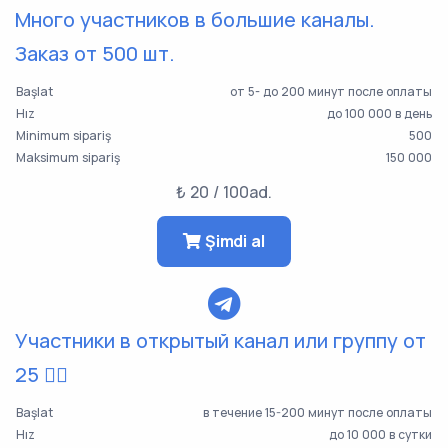
Много участников в большие каналы.
Заказ от 500 шт.
Başlat
от 5- до 200 минут после оплаты
Hız
до 100 000 в день
Minimum sipariş
500
Maksimum sipariş
150 000
₺ 20 / 100ad.
Şimdi al
Участники в открытый канал или группу от
25 👯‍♀️
Başlat
в течение 15-200 минут после оплаты
Hız
до 10 000 в сутки