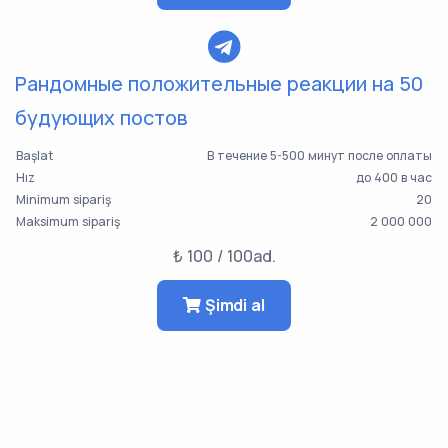
Рандомные положительные реакции на 50
будующих постов
Başlat
В течение 5-500 минут после оплаты
Hız
до 400 в час
Minimum sipariş
20
Maksimum sipariş
2 000 000
₺ 100 / 100ad.
Şimdi al