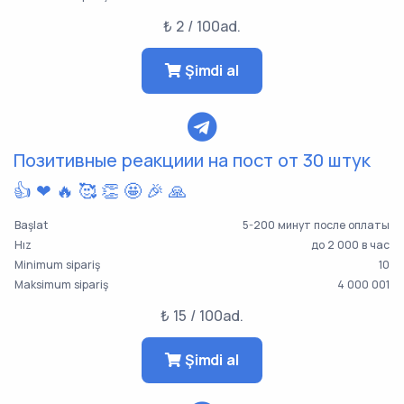
₺ 2 / 100ad.
Şimdi al
Позитивные реакциии на пост от 30 штук
👍 ❤ 🔥 🥰 👏 🤩 🎉 🙏
Başlat
5-200 минут после оплаты
Hız
до 2 000 в час
Minimum sipariş
10
Maksimum sipariş
4 000 001
₺ 15 / 100ad.
Şimdi al