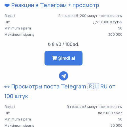
❤️ Реакции в Телеграм + просмотр
Başlat
В течение 5-200 минут после оплаты
Hız
До 10 000 в сутки
Minimum sipariş
50
Maksimum sipariş
300 000
₺ 8.40 / 100ad.
Şimdi al
👀 Просмотры поста Telegram 🇷🇺 RU от
100 штук
Başlat
В течение 5 минут после оплаты
Hız
до 2 000 в час
Minimum sipariş
50
Maksimum sipariş
50 000