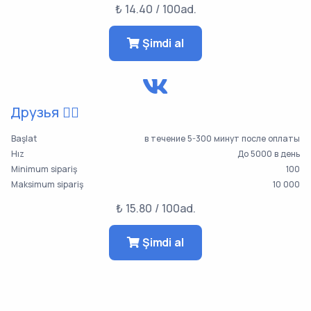
₺ 14.40 / 100ad.
Şimdi al
Друзья 👯‍♀️
Başlat
в течение 5-300 минут после оплаты
Hız
До 5000 в день
Minimum sipariş
100
Maksimum sipariş
10 000
₺ 15.80 / 100ad.
Şimdi al